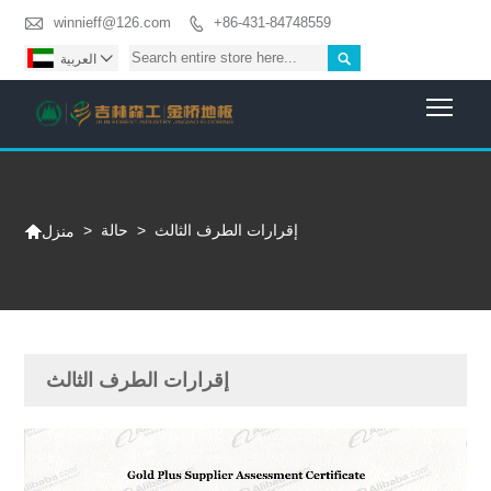

winnieff@126.com
+86-431-84748559



العربية
Togg

إقرارات الطرف الثالث
>
حالة
>
منزل
إقرارات الطرف الثالث